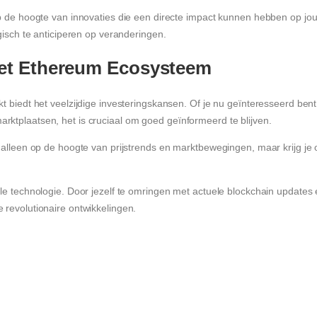
op de hoogte van innovaties die een directe impact kunnen hebben op jouw
egisch te anticiperen op veranderingen.
het Ethereum Ecosysteem
t biedt het veelzijdige investeringskansen. Of je nu geïnteresseerd bent
rktplaatsen, het is cruciaal om goed geïnformeerd te blijven.
t alleen op de hoogte van prijstrends en marktbewegingen, maar krijg je 
ale technologie. Door jezelf te omringen met actuele blockchain updates
 revolutionaire ontwikkelingen.