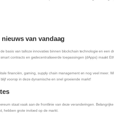
m nieuws van vandaag
de basis van talloze innovaties binnen blockchain technologie en een dr
r smart contracts en gedecentraliseerde toepassingen (dApps) maakt E
igitale financiën, gaming, supply chain management en nog veel meer. W
blijf voorop in deze dynamische en snel groeiende markt!
ates
hereum staat vaak aan de frontlinie van deze veranderingen. Belangrijk
t, hebben grote invloed op de markt.