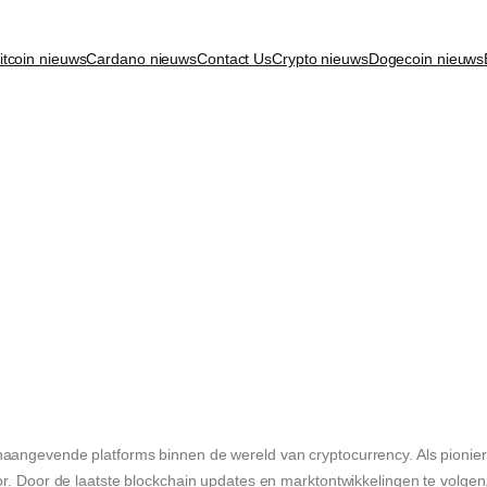
itcoin nieuws
Cardano nieuws
Contact Us
Crypto nieuws
Dogecoin nieuws
naangevende platforms binnen de wereld van cryptocurrency. Als pionier
or. Door de laatste blockchain updates en marktontwikkelingen te volgen,