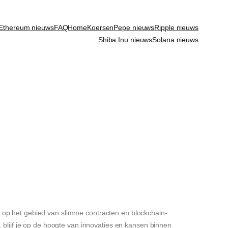
Ethereum nieuws
FAQ
Home
Koersen
Pepe nieuws
Ripple nieuws
Shiba Inu nieuws
Solana nieuws
 op het gebied van slimme contracten en blockchain-
 blijf je op de hoogte van innovaties en kansen binnen