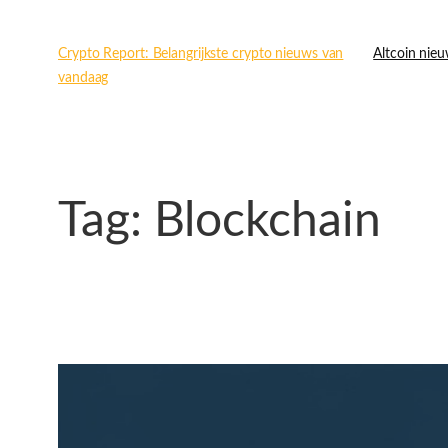
Ga
naar
Crypto Report: Belangrijkste crypto nieuws van
Altcoin nie
de
vandaag
inhoud
Tag:
Blockchain