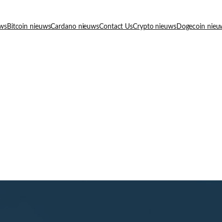
uws
Bitcoin nieuws
Cardano nieuws
Contact Us
Crypto nieuws
Dogecoin nieu