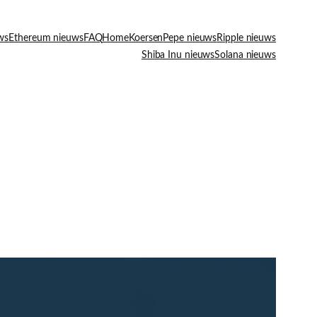
ws
Ethereum nieuws
FAQ
Home
Koersen
Pepe nieuws
Ripple nieuws
Shiba Inu nieuws
Solana nieuws