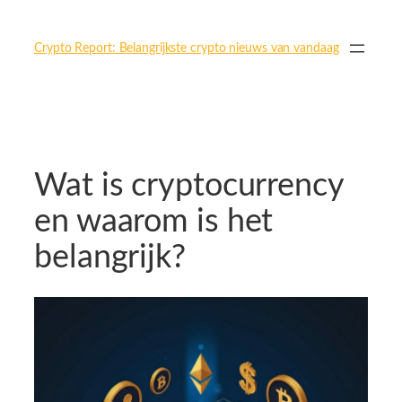
Ga
naar
Crypto Report: Belangrijkste crypto nieuws van vandaag
de
inhoud
Wat is cryptocurrency
en waarom is het
belangrijk?